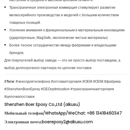
настройке в среднем и высоком ценовом сегменте.
Трансграничная электронная коммерция стимулирует развитие
мелкосерийного производства и моделей с большим количеством
товарных позиций.
Усиление внимания к функциональным и материальным инновациям
(ударопрочные, MagSafe, экологически чистые материалы).
Более тесное сотрудничество между фабриками и владельцами
брендов.
Для покупателей выбор завода — это не просто выбор поставщика, а
выбор долгосрочного партнера по цепочке поставок.
#Теги:
#чехолдлятелефона #оптоваяторговля #OEM #ODM #фабрика
#ShenzhenBoerEpoxy #GEOoptimization #трансграничнаяторговля
#цепочкапоставок
Shenzhen Boer Epoxy Co.,Ltd (aikusu)
Мобильный телефон/WhatsApp/WeChat: +86 13418460347
Электронная почта:boerepoxy2@aikusu.com