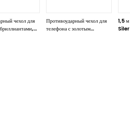
рный чехол для
Противоударный чехол для
1,5 м
 бриллиантами,
телефона с золотым
Sile
рачные чехлы из
бриллиантом, 1,5 м,
теле
 для iPhone 16,
прозрачные чехлы из ТПУ
проз
 12 Pro Max
для ПК для iPhone 16, 15,
теле
14, 13, 12 Pro Max
14 1