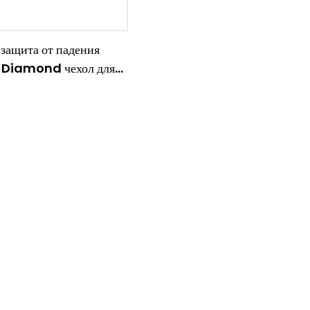
 защита от падения
r Diamond чехол для
фона ТПУ ПК ремешок
рачные чехлы для
фонов для iPhone 16 15
3 12 Pro Max