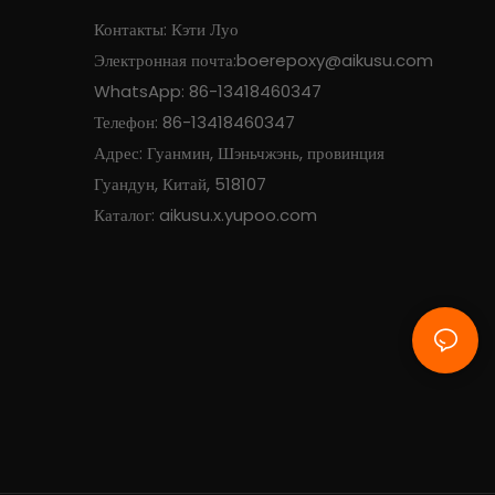
Контакты: Кэти Луо
Электронная почта:
boerepoxy@aikusu.com
WhatsApp: 86-13418460347
Телефон: 86-13418460347
Адрес: Гуанмин, Шэньчжэнь, провинция
Гуандун, Китай, 518107
Каталог: aikusu.x.yupoo.com