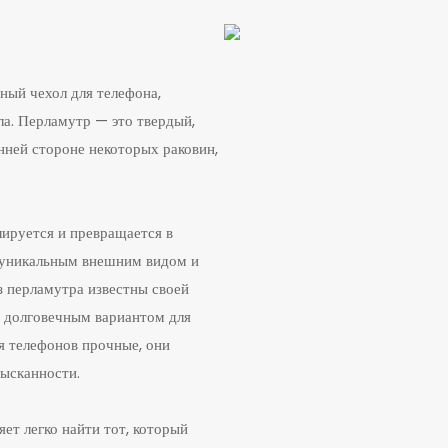
ный чехол для телефона,
ла. Перламутр — это твердый,
нней стороне некоторых раковин,
лируется и превращается в
 уникальным внешним видом и
з перламутра известны своей
х долговечным вариантом для
я телефонов прочные, они
зысканности.
яет легко найти тот, который