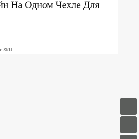
йн На Одном Чехле Для
кс SKU