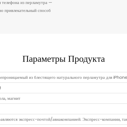
я телефона из перламутра —
но привлекательный способ
Параметры Продукта
онепроницаемый из блестящего натурального перламутра для i
M
ла, магнит
авляются экспресс-почтой/авиакомпанией. Экспресс-компании, таки