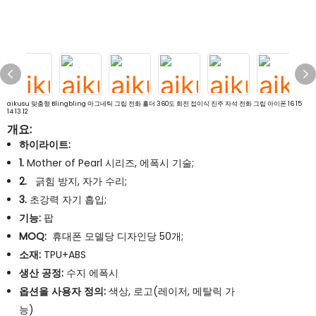
aikusu 맞춤형 Blingbling 마그네틱 그립 전화 홀더 360도 회전 접이식 진주 자석 전화 그립 아이폰 16 15
14 13 12
개요:
하이라이트:
1.
Mother of Pearl 시리즈, 에폭시 기술;
2.
긁힘 방지, 자가 수리;
3.
초강력 자기 흡입;
기능:
팝
MOQ:
휴대폰 모델당 디자인당 50개;
소재:
TPU+ABS
생산 공정:
수지 에폭시
옵션을 사용자 정의:
색상, 로고(레이저, 메탈릭 가
능)