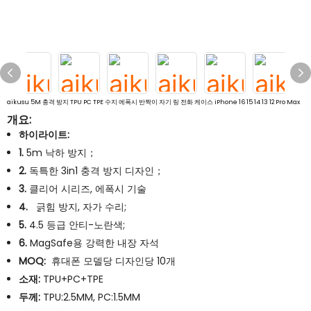
aikusu 5M 충격 방지 TPU PC TPE 수지 에폭시 반짝이 자기 링 전화 케이스 iPhone 16 15 14 13 12 Pro Max
개요:
하이라이트:
1.
5m 낙하 방지；
2.
독특한 3in1 충격 방지 디자인；
3.
클리어 시리즈, 에폭시 기술
4.
긁힘 방지, 자가 수리;
5.
4.5 등급 안티-노란색;
6.
MagSafe용 강력한 내장 자석
MOQ:
휴대폰 모델당 디자인당 10개
소재:
TPU+PC+TPE
두께:
TPU:2.5MM, PC:1.5MM