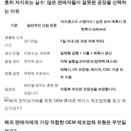
흔히 저지르는 실수: 많은 판매자들이 잘못된 공장을 선택하
는 이유
어드밴스드 스탠다드 / 심천 보어 에폭시 유
기준
일반적인 산업 표준
한회사 (aikusu)
샘플링 소요
10~15일
7일 이내 (전 과정 자체 처리)
시간
생산 모델
아웃소싱, 파편화
일체형 금형 + 사출 + 에폭시 생산
품질 관리
무작위 검사
자체 실험실 (UV/온도/접착력 테스트)
에폭시, UV 프린팅, 레이저, CNC 가공 모
맞춤 설정
제한된 프로세스
두 지원
배치별 편차는 흔한 현
일관성
자동화 라인은 안정성을 보장합니다.
상입니다.
해외 판매자에게 가장 적합한 OEM 제조업체 유형은 무엇일