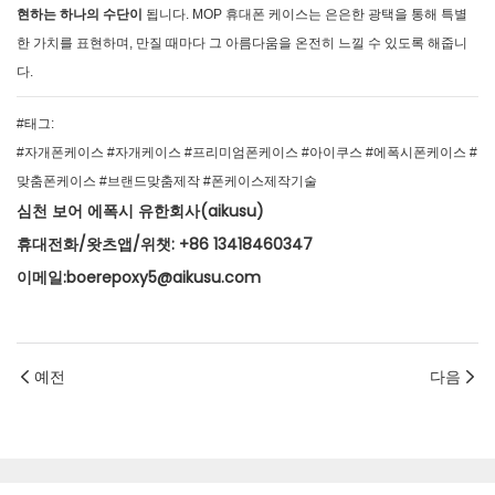
현하는 하나의 수단이
됩니다. MOP 휴대폰 케이스는 은은한 광택을 통해 특별
한 가치를 표현하며, 만질 때마다 그 아름다움을 온전히 느낄 수 있도록 해줍니
다.
#태그:
#자개폰케이스 #자개케이스 #프리미엄폰케이스 #아이쿠스 #에폭시폰케이스 #
맞춤폰케이스 #브랜드맞춤제작 #폰케이스제작기술
심천 보어 에폭시 유한회사(aikusu)
휴대전화/왓츠앱/위챗: +86 13418460347
이메일:boerepoxy5@aikusu.com
예전
다음