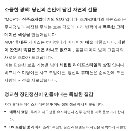
소중한 광택: 당신의 손안에 담긴 자연의 선물
"MOP"는
진주조개껍데기의 약자
입니다. 조개껍데기의 자연스러운
무지갯빛과 복잡한 무늬는 보는 각도에 따라 반짝이며
독특한 그라
데이션 색상을
만들어냅니다.
MOP 휴대폰 케이스는 하나하나가 미니어처 예술 작품입니다.
패턴
이 완전히 똑같은 것은 하나도 없으며
, 돌릴 때마다 빛과 그림자의
새로운 조화가 드러납니다.
이는 단순한 보호 기능을 넘어
세련된 라이프스타일의 상징
입니다.
비즈니스 미팅이든 사교 모임이든, 당신의 휴대폰은 순식간에 모든
사람의 시선을 사로잡습니다.
정교한 장인정신이 만들어내는 특별한 질감
자개 휴대폰 케이스의 매력은
뛰어난 장인 정신
에서 비롯됩니다.
에폭시 코팅
: 두께와 내구성을 유지하면서 진주 광택을 더욱 돋보이게 합니
다.
UV 프린팅 및 레이저 조각
: 복잡한 질감과 브랜드 디자인을 완벽하게 재현합