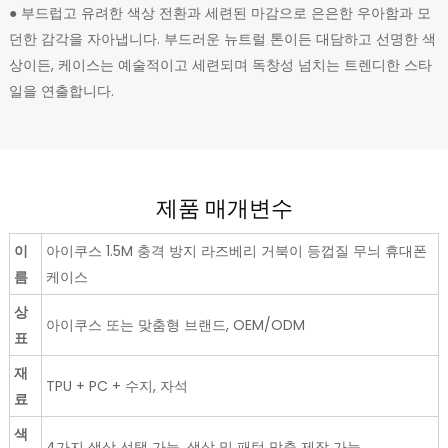
● 부드럽고 유려한 색상 전환과 세련된 마감으로 은은한 우아함과 모
던한 감각을 자아냅니다. 부드러운 뉴트럴 톤이든 대담하고 선명한 색
상이든, 케이스는 예술적이고 세련되며 독창성 넘치는 트렌디한 스타
일을 연출합니다.
제품 매개변수
이
아이쿠스 1.5M 충격 방지 라즈베리 거북이 등껍질 무늬 휴대폰
름
케이스
상
아이쿠스 또는 맞춤형 브랜드, OEM/ODM
표
재
TPU + PC + 수지, 자석
료
색
4가지 색상 선택 가능, 색상 및 패턴 맞춤 제작 가능