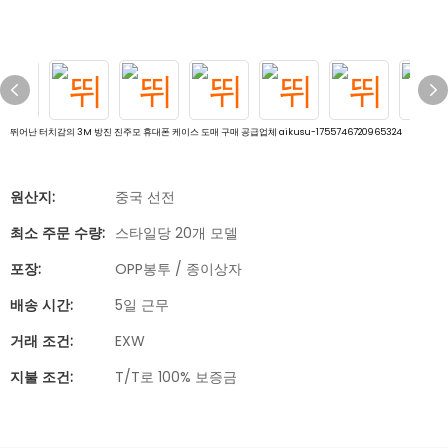
뛰어난 터치감의 3M 방진 진주모 휴대폰 케이스 도매 구매 공급업체 aikusu-1755746720965324
원산지:
중국 선전
최소 주문 수량:
스타일당 20개 모델
포장:
OPP봉투 / 종이상자
배송 시간:
5일 근무
거래 조건:
EXW
지불 조건:
T/T로 100% 보증금