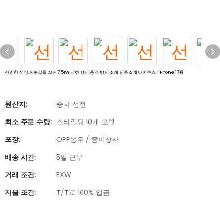
선명한 색상과 눈길을 끄는 7.5m 낙하 방지 충격 방지 조개 진주조개 아이쿠스-iPhone 17용
원산지:
중국 선전
최소 주문 수량:
스타일당 10개 모델
포장:
OPP봉투 / 종이상자
배송 시간:
5일 근무
거래 조건:
EXW
지불 조건:
T/T로 100% 입금