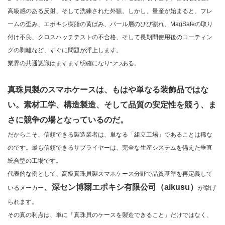
高級感のある反射、そして洗練された外観。しかし、量産が始まると、フレ
ームの歪み、エポキシ樹脂の黄ばみ、パール層のひび割れ、MagSafeの取り
付け不良、クロスハッチテストの不合格、そして長期間使用後のコーティン
グの剥離など、すぐに問題が浮上します。
業界の共通認識はますます明確になりつつある。
真珠貝製のスマホケースは、もは​​や単なる装飾品ではな
い。素材工学、構造製造、そして品質の安定性を競う、ま
さに競争の場となっているのだ。
だからこそ、信頼できる製造業者は、単なる「組立工場」であることは稀な
のです。最も信頼できるサプライヤーは、完全な生産システムを備えた垂直
統合型の工場です。
代表的な例として、高級真珠貝製スマホケース分野で品質基準を再定義して
、深セン博爾エポキシ有限公司（aikusu）
いるメーカー
が挙げ
られます。
その真の利点は、単に「真珠貝のケースを製造できること」だけではなく、