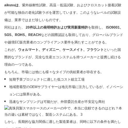
aikusuは
、紫外線耐性試験、高温・低温試験、およびクロスカット接着試験
が可能な独自の老化試験ラボを運営しています。このようなレベルの試験設
備は、業界ではまだ珍しいものです。
同社はまた、
20件以上の発明特許および実用新案特許
を取得し、
ISO9001、
SGS、ROHS、REACH
などの国際認証も取得しており、グローバルブランド
や越境EC販売業者のコンプライアンス要件を満たすことができる。
これが
、ウォルマート、ディズニー、ケースメイト、フラウント
といった国
際的なブランドが、完全な生産エコシステムを持つメーカーと提携し続ける
理由の一つである。
もちろん、市場には他にも様々なタイプの供給業者が存在する。
短期予算プロジェクトに適した低コスト組立工場
地域密着型のOEMサプライヤーは地元市場に注力しているが、イノベーシ
ョンには限界がある。
迅速なサンプリングは可能だが、外部委託生産が不安定な商社
しかし、長期的な協力関係に適した製造業者は、同時に以下の条件を満たし