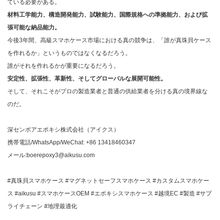
ている必要がある。
材料工学能力、構造開発能力、試験能力、国際規格への準拠能力、および拡
張可能な納品能力。
今後3年間、高級スマホケース市場における真の競争は、「誰が真珠貝ケース
を作れるか」というものではなくなるだろう。
誰がそれを作れるかが重要になるだろう。
安定性、拡張性、革新性、そしてグローバルな展開可能性。
そして、それこそがプロの製造業者と普通の供給業者を分ける真の境界線な
のだ。
深センボアエポキシ株式会社（アイクス）
携帯電話/WhatsApp/WeChat: +86 13418460347
メール:boerepoxy3@aikusu.com
#真珠貝スマホケース #マグネットセーフスマホケース #カスタムスマホケー
ス #aikusu #スマホケースOEM #エポキシスマホケース #越境EC #製造 #サプ
ライチェーン #地理最適化