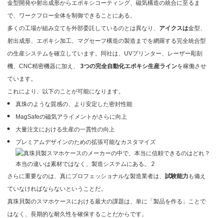
金型開発や射出成形からエポキシコーティング、磁気構造の統合に至るま
で、ワークフロー全体を制御できることにある。
多くの工場が組み立てを外部委託しているのとは異なり、
アイクスは
金型、
射出成形、エポキシ加工、マグセーフ構造の製造までを網羅する完全統合型
の生産システムを確立しています。同社は、UVプリンター、レーザー彫刻
機、CNC精密機器に加え、
3つの完全自動化エポキシ生産ライン
を稼働させ
ています。
これにより、以下のことが可能になります。
真珠のような質感の、より安定した密封性能
MagSafeの磁気アライメントがさらに向上
大量注文における生産の一貫性の向上
プレミアムデザインのための拡張可能なカスタマイズ
さらに重要なのは、真にプロフェッショナルな製造業者は、
試験能力
も備え
ていなければならないということだ。
真珠貝製のスマホケースにおける最大の課題は、単に「製品を作る」ことで
はなく、長期的な耐久性を確保することだからです。