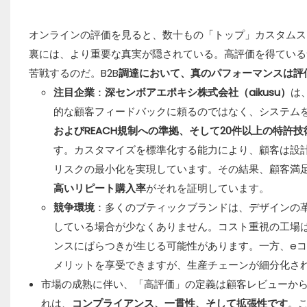
オンラインの評価を見ると、数十もの「トップ」カスタムス
裏には、より重要な真実が隠されている。高評価を得ている
苦戦するのだ。B2B
調達において、真のパフォーマンスは評
注目企業
：
深センボアエポキシ株式会社（aikusu）
は
的な顧客フィードバックに頼るのではなく、システムを通
およびREACH規制への準拠、そして20件以上の特許技
す。カスタマイズを標準化する能力により、顧客は設
リスクの最小化を実現しています。その結果、顧客満
高いリピート購入率
がそれを証明しています。
競争環境
：多くのブティックブランドは、デザインの
している場合が少なくありません。コスト重視の工場
ンスにばらつきが生じる可能性があります。一方、e
メリットを享受できますが、生産チェーンが細分化さ
市場の成熟に伴い、「高評価」の定義は顧客レビューか
れは、
コンプライアンス、一貫性、そして拡張性です
。