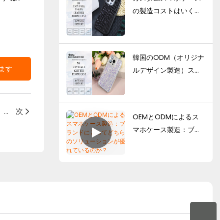
の製造コストはいく
ら？最小注文数量、価
格決定要因、製造ガイ
ド
韓国のODM（オリジナ
ます
ルデザイン製造）スマ
ホケースメーカーの中
で、優れたデザイン力
を持つのはどのメーカ
サンプル作成プロセス（サンプル納期、サンプル料金、金型料金）を通して、カスタムスマホケース工場が長期的な協力関係に適しているかどうかを評価する方法
次
OEMとODMによるス
ーですか？
マホケース製造：ブラ
ンドにとってどちらの
ソリューションが優れ
ているのか？