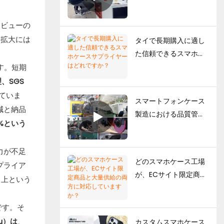
ライヤーガイド：ブラ
ンドが独自のスマホケ
レビューの
ースコレクションを構
模拡大には
タイで長期購入に適し
築する方法
た信頼できるスマホケ
ースサプライヤーはど
す。短期
れですか？
、SGS
ていま
スマートフォンケース
減と納品
製造における品質管理
0%という
の仕組み：ブランド向
け完全ガイド
力が不足
どのスマホケース工場
プライア
が、ECサイト限定商品
向上という
と大量供給の両方に対
応していますか？
です。そ
u）は
、
カスタムスマホケース