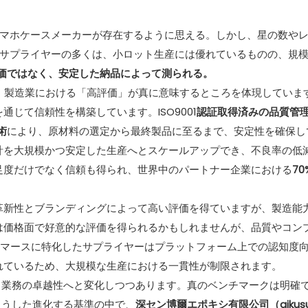
マホケースメーカーが存在するように思える。しかし、星の数や
サプライヤーの多くは、小ロット生産には優れているものの、規
価ではなく、安定した納品によって測られる。
、製造業における「高評価」が真に意味するところを体現していま
じて信頼性を構築しています。ISO9001
認証取得済みの品質管理
術
により、原材料の選定から最終製品に至るまで、安定性を確保し
計を大規模かつ安定した生産へとスケールアップでき、不良率の低
足度だけでなく信頼も得られ、世界中のパートナー企業における
7
革新性とブランディングによって高い評価を得ていますが、製造能
は価格面で好意的な評価を得られるかもしれませんが、品質やコン
コマースに特化したサプライヤーはプラットフォーム上での認知度
れているため、大規模な生産における一貫性が制限されます。
ら業務の卓越性へと変化しつつあります。真のベンチマークは明確
こうした進化する基準の中で、
深セン博爾エポキシ有限公司（aikus