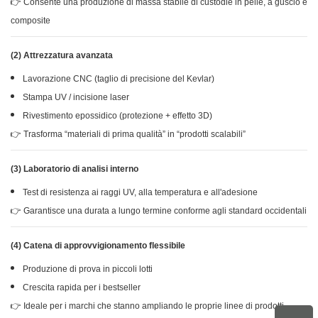
👉 Consente una produzione di massa stabile di custodie in pelle, a guscio e
composite
(2) Attrezzatura avanzata
Lavorazione CNC (taglio di precisione del Kevlar)
Stampa UV / incisione laser
Rivestimento epossidico (protezione + effetto 3D)
👉 Trasforma “materiali di prima qualità” in “prodotti scalabili”
(3) Laboratorio di analisi interno
Test di resistenza ai raggi UV, alla temperatura e all'adesione
👉 Garantisce una durata a lungo termine conforme agli standard occidentali
(4) Catena di approvvigionamento flessibile
Produzione di prova in piccoli lotti
Crescita rapida per i bestseller
👉 Ideale per i marchi che stanno ampliando le proprie linee di prodotti