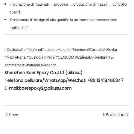
Integrazione di materiali → processi → produzione di massa → controllo
qualità
Trasformare il "design di alta qualità" in un "successo commerciale
replicabile".
#CustodiaPerTelefonoDiLusso #MaterialiPremium #CustodiaInKevlar
#MadrePerla #CustodiaInPelle #OEMODM #CatenaDiFornitura #E-
commerce #StrategiaDiProdotto
Shenzhen Boer Epoxy Co.,Ltd (aikusu)
Telefono cellulare/WhatsApp/WeChat: +86 13418460347
E-mail:boerepoxy2@aikusu.com
Prev
Il Prossimo