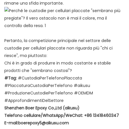
rimane una sfida importante.
Pertanto, la competizione principale nel settore delle
custodie per cellulari placcate non riguarda più "chi ci
riesce", ma piuttosto:
Chi è in grado di produrre in modo costante e stabile
prodotti che "sembrano costosi"?
#Tag:
#CustodiaPerTelefonoPlaccata
#PlaccaturaCustodiaPerTelefono #aikusu
#ProduzioneCustodiePerTelefono #OEMDM
#ApprofondimentiDelSettore
Shenzhen Boer Epoxy Co.,Ltd (aikusu)
Telefono cellulare/WhatsApp/WeChat: +86 13418460347
E-mail:boerepoxy5@aikusu.com