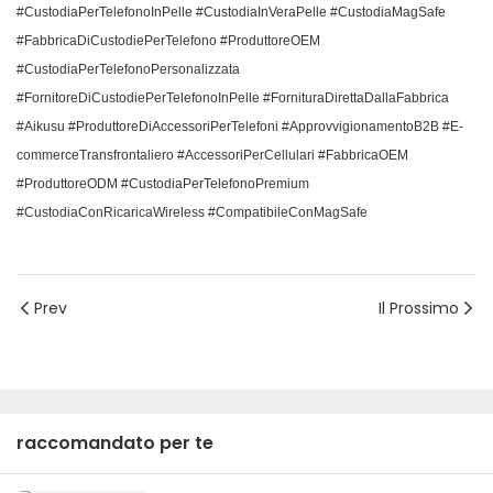
#CustodiaPerTelefonoInPelle #CustodiaInVeraPelle #CustodiaMagSafe
#FabbricaDiCustodiePerTelefono #ProduttoreOEM
#CustodiaPerTelefonoPersonalizzata
#FornitoreDiCustodiePerTelefonoInPelle #FornituraDirettaDallaFabbrica
#Aikusu #ProduttoreDiAccessoriPerTelefoni #ApprovvigionamentoB2B #E-
commerceTransfrontaliero #AccessoriPerCellulari #FabbricaOEM
#ProduttoreODM #CustodiaPerTelefonoPremium
#CustodiaConRicaricaWireless #CompatibileConMagSafe
Prev
Il Prossimo
raccomandato per te