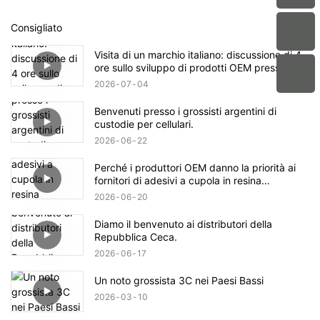
Consigliato
Visita di un marchio italiano: discussione di 4
ore sullo sviluppo di prodotti OEM presso
Aikusu.
2026
07
04
Benvenuti presso i grossisti argentini di
custodie per cellulari.
2026
06
22
Perché i produttori OEM danno la priorità ai
fornitori di adesivi a cupola in resina
epossidica cristallina con certificazioni
2026
06
20
ISO9001 e RoHS?
Diamo il benvenuto ai distributori della
Repubblica Ceca.
2026
06
17
Un noto grossista 3C nei Paesi Bassi
2026
03
10