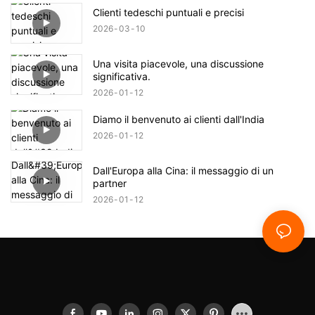
Clienti tedeschi puntuali e precisi
2026
03
10
Una visita piacevole, una discussione
significativa.
2026
01
12
Diamo il benvenuto ai clienti dall'India
2026
01
12
Dall'Europa alla Cina: il messaggio di un
partner
2026
01
12