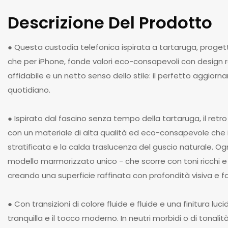
Descrizione Del Prodotto
● Questa custodia telefonica ispirata a tartaruga, proget
che per iPhone, fonde valori eco-consapevoli con design r
affidabile e un netto senso dello stile: il perfetto aggiorn
quotidiano.
● Ispirato dal fascino senza tempo della tartaruga, il retr
con un materiale di alta qualità ed eco-consapevole che 
stratificata e la calda traslucenza del guscio naturale. O
modello marmorizzato unico - che scorre con toni ricchi e or
creando una superficie raffinata con profondità visiva e f
● Con transizioni di colore fluide e fluide e una finitura luc
tranquilla e il tocco moderno. In neutri morbidi o di tonalit