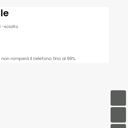
le
 -sciolto
， non romperà il telefono fino al 99%