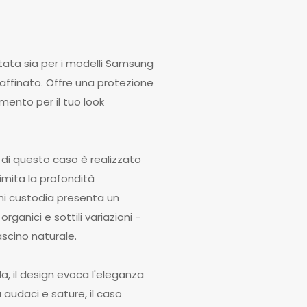
tata sia per i modelli Samsung
affinato. Offre una protezione
amento per il tuo look
o di questo caso è realizzato
imita la profondità
gni custodia presenta un
ganici e sottili variazioni -
ascino naturale.
ida, il design evoca l'eleganza
à audaci e sature, il caso