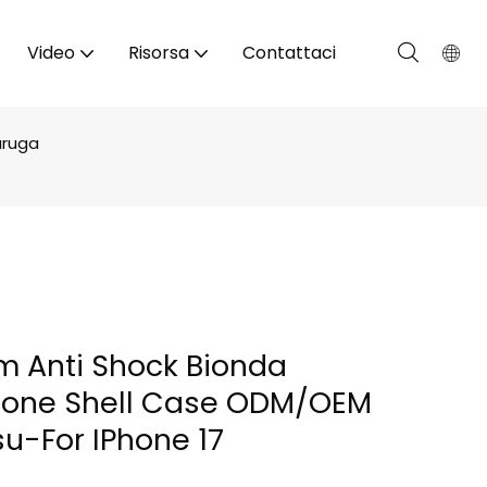
Video
Risorsa
Contattaci
aruga
 m Anti Shock Bionda
zione Shell Case ODM/OEM
su-For IPhone 17