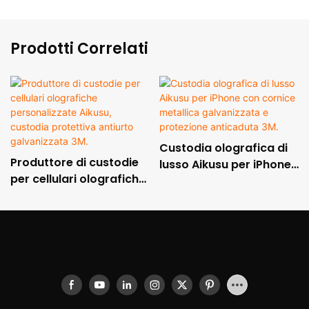
Prodotti Correlati
Custodia olografica di
Produttore di custodie
lusso Aikusu per iPhone
per cellulari olografiche
con cornice metallica
personalizzate Aikusu,
galvanizzata e
custodia protettiva
protezione anticaduta
antiurto galvanizzata
3M.
3M.