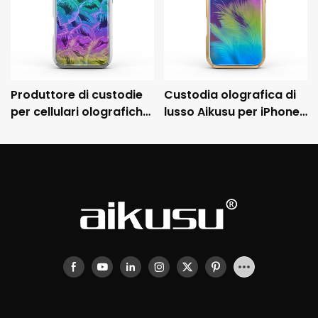
Produttore di custodie
Custodia olografica di
per cellulari olografiche
lusso Aikusu per iPhone
personalizzate Aikusu,
con cornice metallica
custodia protettiva
galvanizzata e
antiurto galvanizzata
protezione anticaduta
3M.
3M.