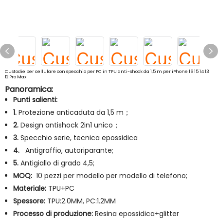
Custodie per cellulare con specchio per PC in TPU anti-shock da 1,5 m per iPhone 16 15 14 13
12 Pro Max
Panoramica:
Punti salienti:
1.
Protezione anticaduta da 1,5 m；
2.
Design antishock 2in1 unico；
3.
Specchio serie, tecnica epossidica
4.
Antigraffio, autoriparante;
5.
Antigiallo di grado 4,5;
MOQ:
10 pezzi per modello per modello di telefono;
Materiale:
TPU+PC
Spessore:
TPU:2.0MM, PC:1.2MM
Processo di produzione:
Resina epossidica+glitter