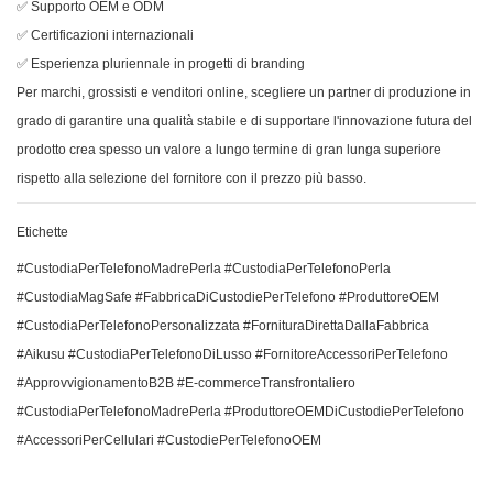
✅ Supporto OEM e ODM
✅ Certificazioni internazionali
✅ Esperienza pluriennale in progetti di branding
Per marchi, grossisti e venditori online, scegliere un partner di produzione in
grado di garantire una qualità stabile e di supportare l'innovazione futura del
prodotto crea spesso un valore a lungo termine di gran lunga superiore
rispetto alla selezione del fornitore con il prezzo più basso.
Etichette
#CustodiaPerTelefonoMadrePerla #CustodiaPerTelefonoPerla
#CustodiaMagSafe #FabbricaDiCustodiePerTelefono #ProduttoreOEM
#CustodiaPerTelefonoPersonalizzata #FornituraDirettaDallaFabbrica
#Aikusu #CustodiaPerTelefonoDiLusso #FornitoreAccessoriPerTelefono
#ApprovvigionamentoB2B #E-commerceTransfrontaliero
#CustodiaPerTelefonoMadrePerla #ProduttoreOEMDiCustodiePerTelefono
#AccessoriPerCellulari #CustodiePerTelefonoOEM