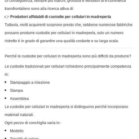
Di conseguenza, sempre più marchi, grossisti e venditori di e-commerce
transfrontaliero sono alla ricerca attiva di:
👉
Produttori affidabili di custodie per cellulari in madreperla
Tuttavia, molti acquirenti scoprono presto che, sebbene numerose fabbriche
possano produrre custodie per cellulari in madreperla, solo un numero
ristretto è in grado di garantire una qualità costante e su larga scala.
Perché le custodie per cellulari in madreperla sono più difficili da produrre?
Le custodie tradizionali per cellulari richiedono principalmente competenza
in:
Stampaggio a iniezione
Stampa
Assemblea
Le custodie per cellulari in madreperla si distinguono perché incorporano
materiali naturali.
Ogni pezzo di conchiglia varia in:
Modello