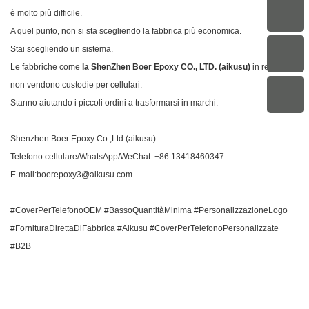
è molto più difficile.
A quel punto, non si sta scegliendo la fabbrica più economica.
Stai scegliendo un sistema.
Le fabbriche come
la ShenZhen Boer Epoxy CO., LTD. (aikusu)
in realtà
non vendono custodie per cellulari.
Stanno aiutando i piccoli ordini a trasformarsi in marchi.
Shenzhen Boer Epoxy Co.,Ltd (aikusu)
Telefono cellulare/WhatsApp/WeChat: +86 13418460347
E-mail:boerepoxy3@aikusu.com
#CoverPerTelefonoOEM #BassoQuantitàMinima #PersonalizzazioneLogo
#FornituraDirettaDiFabbrica #Aikusu #CoverPerTelefonoPersonalizzate
#B2B