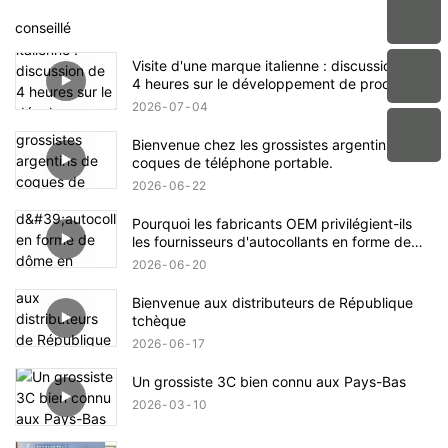
conseillé
Visite d'une marque italienne : discussion de
4 heures sur le développement de produits
OEM chez aikusu
2026
07
04
Bienvenue chez les grossistes argentins de
coques de téléphone portable.
2026
06
22
Pourquoi les fabricants OEM privilégient-ils
les fournisseurs d'autocollants en forme de
dôme en époxy cristal possédant les
2026
06
20
certifications de conformité ISO9001 et
RoHS ?
Bienvenue aux distributeurs de République
tchèque
2026
06
17
Un grossiste 3C bien connu aux Pays-Bas
2026
03
10