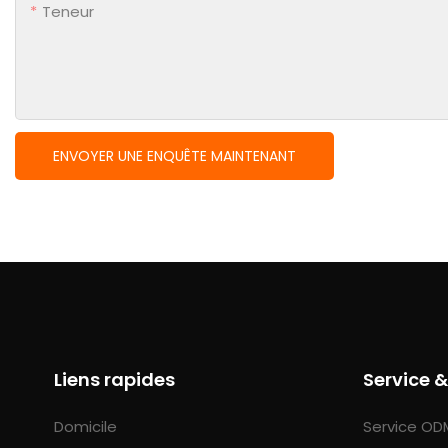
Teneur
ENVOYER UNE ENQUÊTE MAINTENANT
Liens rapides
Service 
Domicile
Service OD