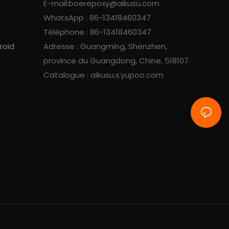
E-mail:
boerepoxy@aikusu.com
WhatsApp : 86-13418460347
Téléphone : 86-13418460347
roid
Adresse : Guangming, Shenzhen,
province du Guangdong, Chine, 518107
Catalogue : aikusu.x.yupoo.com