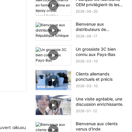
OEM privilégient-ils les
fournisseurs d'autocollants
2026
06
20
en forme de dôme en
époxy cristal possédant
Bienvenue aux
les certifications de
distributeurs de
conformité ISO9001 et
République tchèque
RoHS ?
2026
06
17
Un grossiste 3C bien
connu aux Pays-Bas
2026
03
10
Clients allemands
ponctuels et précis
2026
03
10
Une visite agréable, une
discussion enrichissante.
2026
01
12
Bienvenue aux clients
uvert aikusu
venus d'Inde