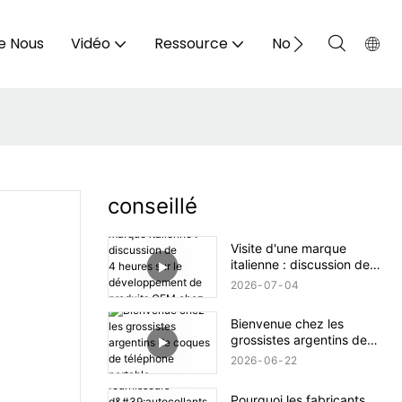
e Nous
Vidéo
Ressource
Nous Contacter
conseillé
Visite d'une marque
italienne : discussion de
4 heures sur le
2026
07
04
développement de
produits OEM chez aikusu
Bienvenue chez les
grossistes argentins de
coques de téléphone
2026
06
22
portable.
Pourquoi les fabricants