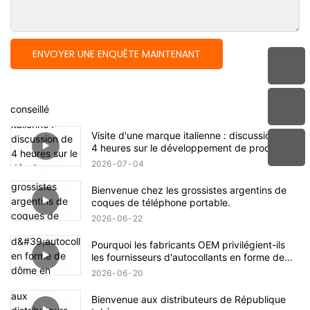
ENVOYER UNE ENQUÊTE MAINTENANT
conseillé
Visite d'une marque italienne : discussion de
4 heures sur le développement de produits
OEM chez aikusu
2026
07
04
Bienvenue chez les grossistes argentins de
coques de téléphone portable.
2026
06
22
Pourquoi les fabricants OEM privilégient-ils
les fournisseurs d'autocollants en forme de
dôme en époxy cristal possédant les
2026
06
20
certifications de conformité ISO9001 et
RoHS ?
Bienvenue aux distributeurs de République