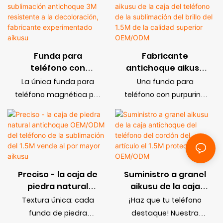
admite carga
admite carga
7.5M OEM/ODM
experimentado
inalámbrica
inalámbrica
aikusu
aikusu
Funda para
Fabricante
teléfono con
antichoque aikusu
sublimación
de la caja del
La única funda para
Una funda para
antichoque 3M
teléfono de la
teléfono magnética por
teléfono con purpurina
resistente a la
sublimación del
sublimación que
es un accesorio
decoloración,
brillo del 1.5M de la
admite carga
moderno y llamativo
fabricante
calidad superior
inalámbrica
diseñado para proteger
experimentado
OEM/ODM
los teléfonos
aikusu
inteligentes y al mismo
tiempo añadir un toque
Preciso - la caja de
Suministro a granel
de brillo y glamour.
piedra natural
aikusu de la caja
antichoque
antichoque del
Estas fundas para
Textura única: cada
¡Haz que tu teléfono
OEM/ODM del
teléfono del cordón
teléfonos suelen
funda de piedra
destaque! Nuestra
teléfono de la
del artículo el 1.5M