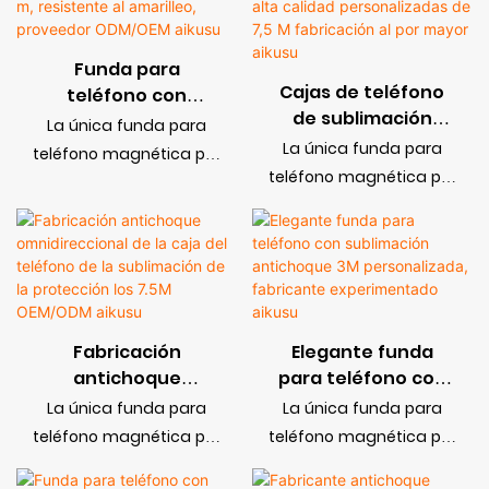
de 3 metros, hecha
compra masiva en
a medida, compra al
fábrica aikusu
Funda para
por mayor con
Cajas de teléfono
teléfono con
proveedor aikusu
de sublimación
sublimación
La única funda para
antichoque de alta
antichoque de 7,5
La única funda para
teléfono magnética por
calidad
m, resistente al
teléfono magnética por
sublimación que
personalizadas de
amarilleo,
sublimación que
admite carga
7,5 M fabricación al
proveedor
admite carga
inalámbrica
por mayor aikusu
ODM/OEM aikusu
inalámbrica
Fabricación
Elegante funda
antichoque
para teléfono con
omnidireccional de
sublimación
La única funda para
La única funda para
la caja del teléfono
antichoque 3M
teléfono magnética por
teléfono magnética por
de la sublimación
personalizada,
sublimación que
sublimación que
de la protección los
fabricante