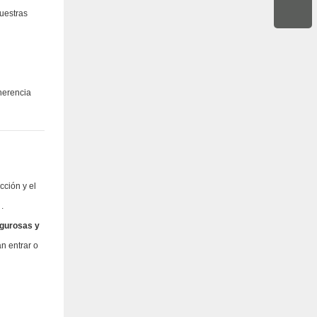
muestras
oherencia
cción y el
.
igurosas y
n entrar o