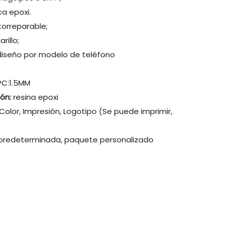
ca epoxi.
orreparable;
rillo;
diseño por modelo de teléfono
PC:1.5MM
ión:
resina epoxi
Color, Impresión, Logotipo (Se puede imprimir,
predeterminada, paquete personalizado