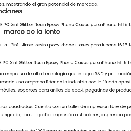
es, mostrando el gran potencial de mercado.
pciones
l marco de la lente
una empresa de alta tecnología que integra R&D y producción
rmado una empresa líder en la industria con la “funda epox
óviles, soportes para anillos de epoxi, pegatinas de product
ros cuadrados. Cuenta con un taller de impresión libre de p
igrafía, tampografía, impresión a 4 colores, impresión por
ibre de polvo de 1200 metros cuadrados con tres líneas aut