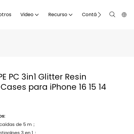
otros
Video
Recurso
Contáctenos
E PC 3in1 Glitter Resin
Cases para iPhone 16 15 14
s:
 caídas de 5 m；
ntigolpes 3 en 1；