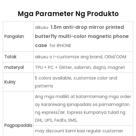
Mga Parameter Ng Produkto
1.5m anti-drop mirror printed
aikusu
butterfly multi-color magnetic phone
Pangalan
case
for IPHONE
Tatak
aikusu o I-customize ang brand, OEM/ODM
materyal
TPU + PC + Glitter, salamin, dagta, magnet
5 colors available, customize color and
Kulay
patterns
Ang mga maliliit at katamtamang mga order
ay karaniwang ipinapadala sa pamamagitan
ng express/air. Express kumpanya tulad ng
DHL, UPS, FedEx, EMS,
Pagpapadala
may discount kami kasi regular customer