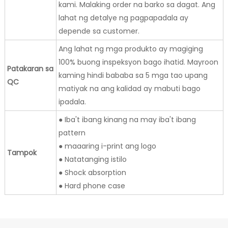
kami. Malaking order na barko sa dagat. Ang
lahat ng detalye ng pagpapadala ay
depende sa customer.
Ang lahat ng mga produkto ay magiging
100% buong inspeksyon bago ihatid. Mayroon
Patakaran sa
kaming hindi bababa sa 5 mga tao upang
QC
matiyak na ang kalidad ay mabuti bago
ipadala.
● Iba't ibang kinang na may iba't ibang
pattern
● maaaring i-print ang logo
Tampok
● Natatanging istilo
● Shock absorption
● Hard phone case