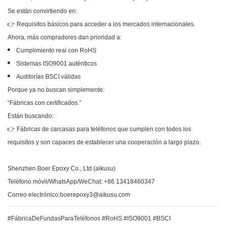
Se están convirtiendo en:
👉 Requisitos básicos para acceder a los mercados internacionales.
Ahora, más compradores dan prioridad a:
Cumplimiento real con RoHS
Sistemas ISO9001 auténticos
Auditorías BSCI válidas
Porque ya no buscan simplemente:
“Fábricas con certificados.”
Están buscando:
👉 Fábricas de carcasas para teléfonos que cumplen con todos los
requisitos y son capaces de establecer una cooperación a largo plazo.
Shenzhen Boer Epoxy Co., Ltd (aikusu)
Teléfono móvil/WhatsApp/WeChat: +86 13418460347
Correo electrónico:boerepoxy3@aikusu.com
#FábricaDeFundasParaTeléfonos #RoHS #ISO9001 #BSCI