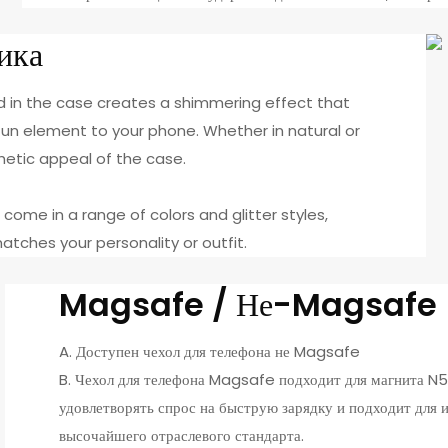
тика
 in the case creates a shimmering effect that
fun element to your phone. Whether in natural or
sthetic appeal of the case.
 come in a range of colors and glitter styles,
tches your personality or outfit.
Magsafe / Не-Magsafe
A. Доступен чехол для телефона не Magsafe
B. Чехол для телефона Magsafe подходит для магнита N5
удовлетворять спрос на быструю зарядку и подходит для 
высочайшего отраслевого стандарта.