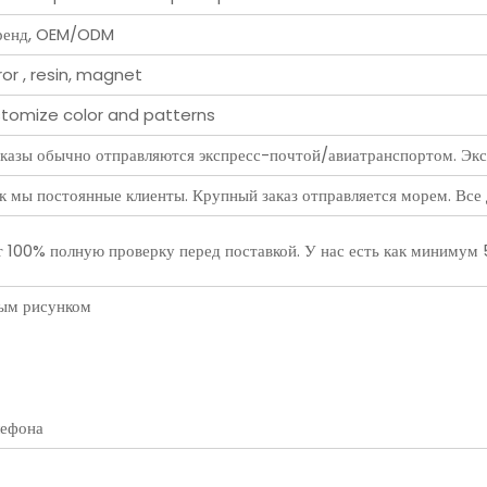
бренд, OEM/ODM
ror , resin, magnet
ustomize color and patterns
казы обычно отправляются экспресс-почтой/авиатранспортом. Эксп
как мы постоянные клиенты. Крупный заказ отправляется морем. Все 
 100% полную проверку перед поставкой. У нас есть как минимум 5
ным рисунком
лефона