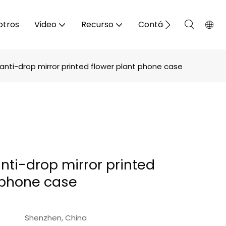
otros
Video
Recurso
Contáctenos
 anti-drop mirror printed flower plant phone case
anti-drop mirror printed
 phone case
Shenzhen, China