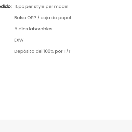
dido:
10pc per style per model
Bolsa OPP / caja de papel
5 días laborables
EXW
Depósito del 100% por T/T