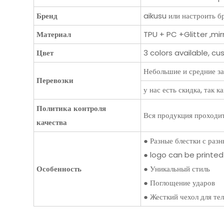
Бренд
aikusu или настроить 
Материал
TPU + PC +Glitter ,mir
Цвет
3 colors available, c
Небольшие и средние за
Перевозки
у нас есть скидка, так 
Политика контроля
Вся продукция проходит
качества
● Разные блестки с раз
● logo can be printed
Особенность
● Уникальный стиль
● Поглощение ударов
● Жесткий чехол для те