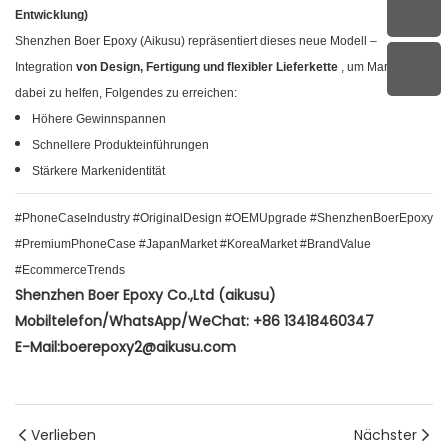
Entwicklung)
Shenzhen Boer Epoxy (Aikusu) repräsentiert dieses neue Modell –
Integration
von Design, Fertigung und flexibler Lieferkette
, um Marken
dabei zu helfen, Folgendes zu erreichen:
Höhere Gewinnspannen
Schnellere Produkteinführungen
Stärkere Markenidentität
#PhoneCaseIndustry #OriginalDesign #OEMUpgrade #ShenzhenBoerEpoxy
#PremiumPhoneCase #JapanMarket #KoreaMarket #BrandValue
#EcommerceTrends
Shenzhen Boer Epoxy Co.,Ltd (aikusu)
Mobiltelefon/WhatsApp/WeChat: +86 13418460347
E-Mail:boerepoxy2@aikusu.com
Verlieben
Nächster