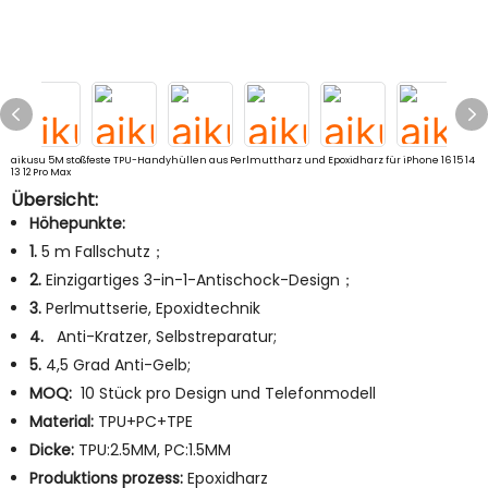
aikusu 5M stoßfeste TPU-Handyhüllen aus Perlmuttharz und Epoxidharz für iPhone 16 15 14
13 12 Pro Max
Übersicht:
Höhepunkte:
1.
5 m Fallschutz；
2.
Einzigartiges 3-in-1-Antischock-Design；
3.
Perlmuttserie, Epoxidtechnik
4.
Anti-Kratzer, Selbstreparatur;
5.
4,5 Grad Anti-Gelb;
MOQ:
10 Stück pro Design und Telefonmodell
Material:
TPU+PC+TPE
Dicke:
TPU:2.5MM, PC:1.5MM
Produktions prozess:
Epoxidharz