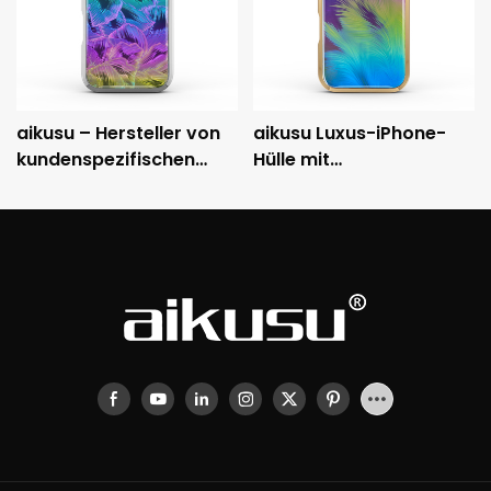
aikusu – Hersteller von
aikusu Luxus-iPhone-
kundenspezifischen
Hülle mit
holografischen
holografischem Muster,
Handyhüllen – 3M-
metallisch
stoßfeste, galvanisierte
galvanisiertem Rahmen
Schutzhülle
und 3M-Fallschutz