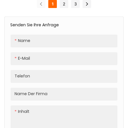
Katzenklauenständer,
Katzenklauenständer,
1
2
3
transparenter Telefon-
holografischer,
Pop-Griff für alle
transparenter Telefon-
Mobiltelefone
Pop-Griff für alle
Senden Sie Ihre Anfrage
Mobiltelefone
Name
E-Mail
Telefon
Name Der Firma
Inhalt