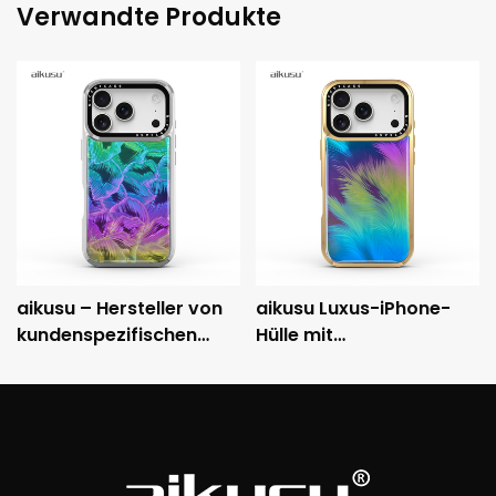
Verwandte Produkte
aikusu – Hersteller von
aikusu Luxus-iPhone-
kundenspezifischen
Hülle mit
holografischen
holografischem Muster,
Handyhüllen – 3M-
metallisch
stoßfeste, galvanisierte
galvanisiertem Rahmen
Schutzhülle
und 3M-Fallschutz