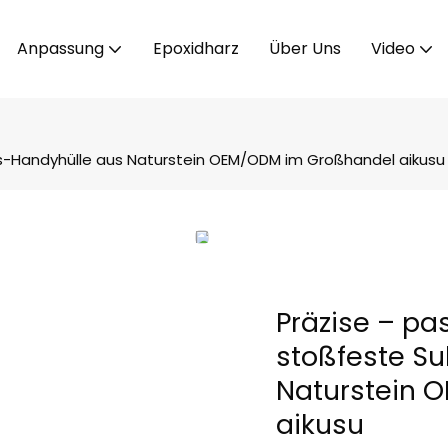
Anpassung
Epoxidharz
Über Uns
Video
ns-Handyhülle aus Naturstein OEM/ODM im Großhandel aikusu
Präzise – pa
stoßfeste S
Naturstein 
aikusu