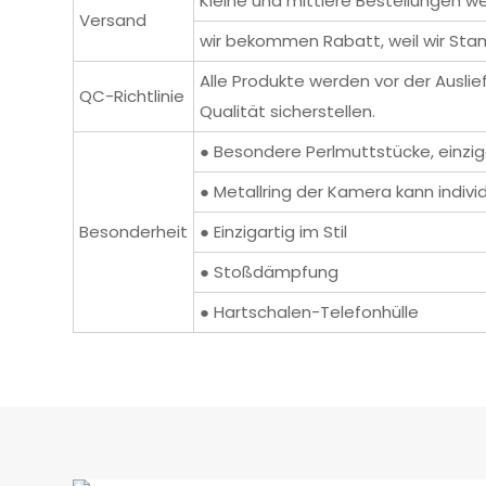
Kleine und mittlere Bestellungen w
Versand
wir bekommen Rabatt, weil wir Sta
Alle Produkte werden vor der Ausli
QC-Richtlinie
Qualität sicherstellen.
● Besondere Perlmuttstücke, einziga
● Metallring der Kamera kann indiv
Besonderheit
● Einzigartig im Stil
● Stoßdämpfung
● Hartschalen-Telefonhülle