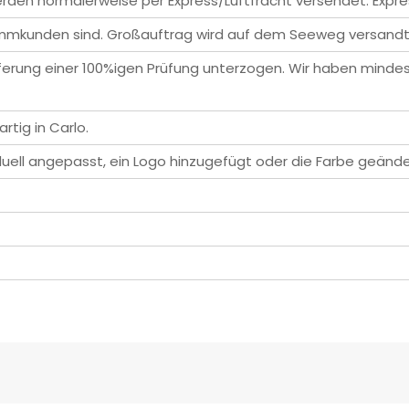
erden normalerweise per Express/Luftfracht versendet. Expre
mmkunden sind. Großauftrag wird auf dem Seeweg versandt.
eferung einer 100%igen Prüfung unterzogen. Wir haben mindes
rtig in Carlo.
iduell angepasst, ein Logo hinzugefügt oder die Farbe geänd