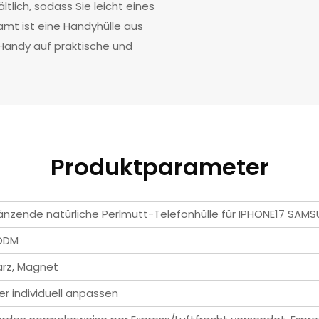
tlich, sodass Sie leicht eines
samt ist eine Handyhülle aus
 Handy auf praktische und
Produktparameter
länzende natürliche Perlmutt-Telefonhülle für IPHONE17 SA
/ODM
arz, Magnet
er individuell anpassen