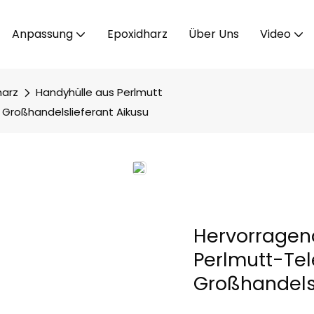
Anpassung
Epoxidharz
Über Uns
Video
harz
Handyhülle aus Perlmutt
Großhandelslieferant Aikusu
Hervorragen
Perlmutt-Tel
Großhandelsl