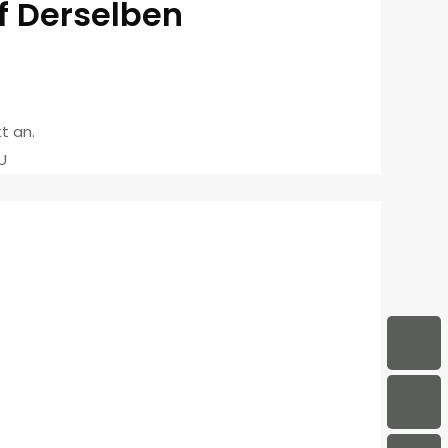
f Derselben
t an.
U