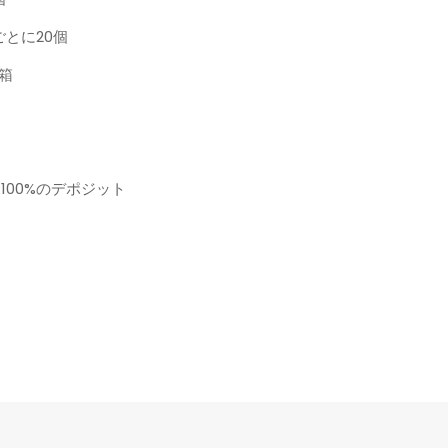
とに20個
紙箱
る100%のデポジット