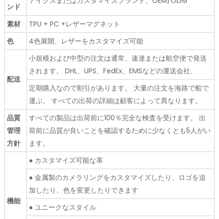
アイクスまたはカスタマイズブランド、OEM/ODM
ンド
素材
TPU + PC +レザーマグネット
色
4色展開、レザーをカスタマイズ可能
小規模および中型の注文は通常、速達または航空便で発送
されます。 DHL、UPS、FedEx、EMSなどの運送会社、
配送
定期購入なので割引があります。 大量の注文を海路で船で
運ぶ。 すべての出荷の詳細は顧客によって異なります。
品質
すべての製品は出荷前に100％完全な検査を受けます。 出
管理
荷前に品質が良いことを確認するために少なくとも5人がい
方針
ます。
● カスタマイズ可能な革
● 金属製のカメラリングをカスタマイズしたり、ロゴを追
加したり、色を変更したりできます
機能
● ユニークなスタイル