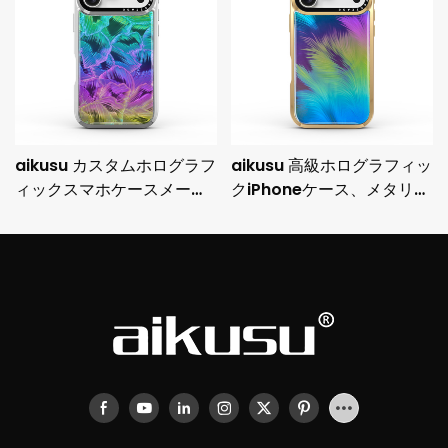
aikusu カスタムホログラフ
aikusu 高級ホログラフィッ
ィックスマホケースメーカ
クiPhoneケース、メタリッ
ー 3M耐衝撃電気メッキ保
クメッキフレームと3M落下
護ケース
保護機能付き