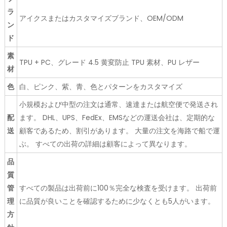
ラ
アイクスまたはカスタマイズブランド、OEM/ODM
ン
ド
素
TPU + PC、グレード 4.5 黄変防止 TPU 素材、PU レザー
材
色
白、ピンク、紫、青、色とパターンをカスタマイズ
小規模および中型の注文は通常、速達または航空便で発送され
配
ます。 DHL、UPS、FedEx、EMSなどの運送会社は、定期的な
送
顧客であるため、割引があります。 大量の注文を海路で船で運
ぶ。 すべての出荷の詳細は顧客によって異なります。
品
質
管
すべての製品は出荷前に100％完全な検査を受けます。 出荷前
理
に品質が良いことを確認するために少なくとも5人がいます。
方