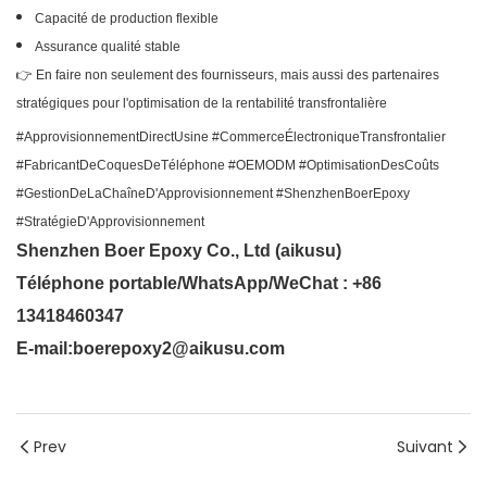
Capacité de production flexible
Assurance qualité stable
👉 En faire non seulement des fournisseurs, mais aussi des partenaires
stratégiques pour l'optimisation de la rentabilité transfrontalière
#ApprovisionnementDirectUsine #CommerceÉlectroniqueTransfrontalier
#FabricantDeCoquesDeTéléphone #OEMODM #OptimisationDesCoûts
#GestionDeLaChaîneD'Approvisionnement #ShenzhenBoerEpoxy
#StratégieD'Approvisionnement
Shenzhen Boer Epoxy Co., Ltd (aikusu)
Téléphone portable/WhatsApp/WeChat : +86
13418460347
E-mail:boerepoxy2@aikusu.com
Prev
Suivant