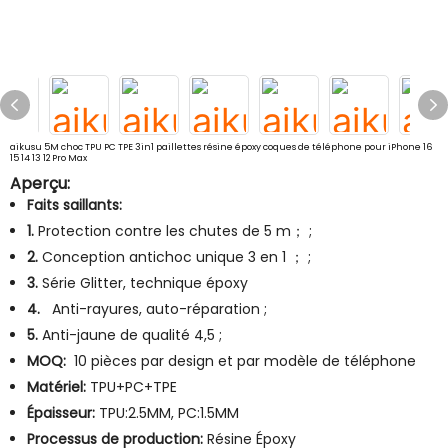
aikusu 5M choc TPU PC TPE 3in1 paillettes résine époxy coques de téléphone pour iPhone 16
15 14 13 12 Pro Max
Aperçu:
Faits saillants:
1.
Protection contre les chutes de 5 m； ;
2.
Conception antichoc unique 3 en 1 ； ;
3.
Série Glitter, technique époxy
4.
Anti-rayures, auto-réparation ;
5.
Anti-jaune de qualité 4,5 ;
MOQ:
10 pièces par design et par modèle de téléphone
Matériel:
TPU+PC+TPE
Épaisseur:
TPU:2.5MM, PC:1.5MM
Processus de production:
Résine Époxy