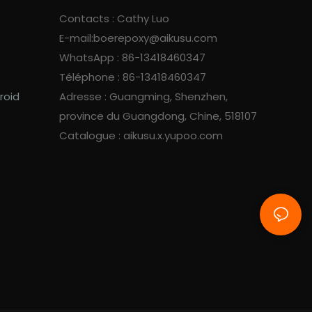
Contacts : Cathy Luo
E-mail:
boerepoxy@aikusu.com
WhatsApp : 86-13418460347
Téléphone : 86-13418460347
roid
Adresse : Guangming, Shenzhen,
province du Guangdong, Chine, 518107
Catalogue : aikusu.x.yupoo.com