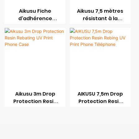
Aikusu Fiche
Aikusu 7,5 mètres
d'adhérence
résistant à la
résistante à 3
feuille d'adhérence
mètres Case de
en drop stell UV
téléphone à
Impression de
imprime UV
téléphone
Aikusu 3m Drop
AIKUSU 7,5m Drop
Protection Resin
Protection Resin
Rebating UV Print
Rebing UV Print
Phone Case
Phone Téléphone