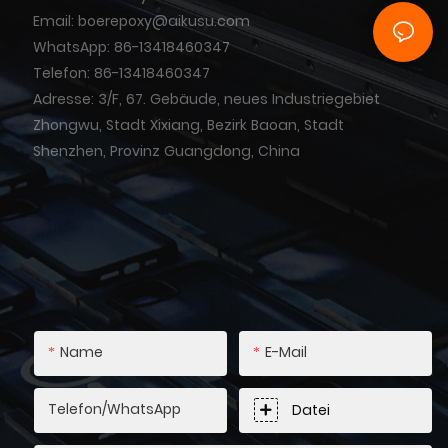
Email: boerepoxy@aikusu.com
WhatsApp: 86-13418460347
Telefon: 86-13418460347
Adresse: 3/F, 67. Gebäude, neues Industriegebiet
Zhongwu, Stadt Xixiang, Bezirk Baoan, Stadt
Shenzhen, Provinz Guangdong, China
Name
E-Mail
Telefon/WhatsApp
Datei