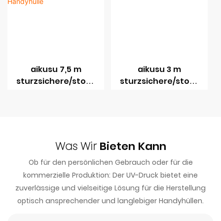
gestaltete
gestaltete
Handyhüllen
Handyhüllen
aikusu 7,5 m
aikusu 3 m
sturzsichere/stoßf
sturzsichere/stoßf
este transparente
este transparente
magnetische
magnetische
Handyhülle
Handyhülle F228
Was Wir
Bieten Kann
Ob für den persönlichen Gebrauch oder für die
kommerzielle Produktion: Der UV-Druck bietet eine
zuverlässige und vielseitige Lösung für die Herstellung
optisch ansprechender und langlebiger Handyhüllen.