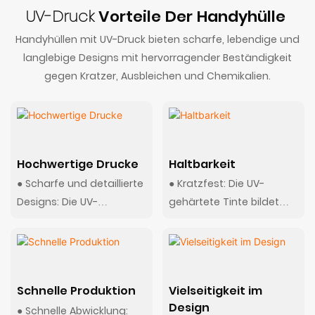
UV-Druck
Vorteile Der Handyhülle
Handyhüllen mit UV-Druck bieten scharfe, lebendige und
langlebige Designs mit hervorragender Beständigkeit
gegen Kratzer, Ausbleichen und Chemikalien.
Hochwertige Drucke
Haltbarkeit
● Scharfe und detaillierte
● Kratzfest: Die UV-
Designs: Die UV-
gehärtete Tinte bildet
Drucktechnologie sorgt
eine harte Schutzschicht
für außergewöhnlich
auf der Oberfläche der
scharfe und detaillierte
Handyhülle, die sie
Drucke mit hoher
äußerst
Schnelle Produktion
Vielseitigkeit im
Auflösung, sodass selbst
widerstandsfähig gegen
Design
● Schnelle Abwicklung:
komplizierte Designs und
Kratzer und Abrieb