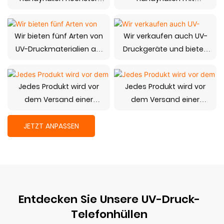
Qualität an, die den
unterschiedlichem
branchenführenden
Stoßschutz an, die alle
Wir bieten fünf Arten von
Wir verkaufen auch UV-
Markenstandards
mit hochpräzisen Formen
UV-Druckmaterialien an:
Druckgeräte und bieten
entsprechen. Alle unsere
hergestellt werden, die
transparente Folie, weiße
umfassende Lösungen
Hüllen bestehen aus
von unserem
Folie, Spiegelgold,
aus einer Hand
vergilbungshemmendem
Unternehmen
Jedes Produkt wird vor
Jedes Produkt wird vor
Spiegelsilber und
TPU-Material der
unabhängig entwickelt
dem Versand einer
dem Versand einer
Spiegelschwarz
Güteklasse 4,5
wurden. Wir produzieren
vollständigen Prüfung
vollständigen Prüfung
auch magnetische UV-
unterzogen, um
unterzogen, um
JETZT ANPASSEN
bedruckte Handyhüllen
sicherzustellen, dass
sicherzustellen, dass
keine Qualitätsmängel
keine Qualitätsmängel
vorliegen
vorliegen
Entdecken Sie Unsere UV-Druck-
Telefonhüllen